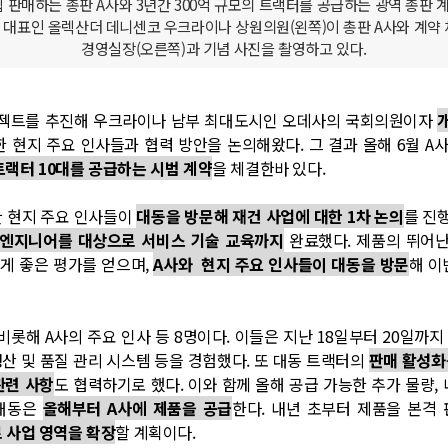
 판매하는 총판 A사와 3년간 300억 규모의 트랙터를 공급하는 광역 총판 계
 대표인 올렉산더 데니센코 우크라이나 상원의원(왼쪽)이 총판 A사와 계약 
경영실장(오른쪽)과 기념 사진을 촬영하고 있다.
로젝트를 추진해 우크라이나 남부 최대도시인 오데사의 국회의원이자
 현지 주요 인사들과 협력 방안을 논의해왔다. 그 결과 올해 6월 A
X트랙터 10대를 공급하는 시범 계약
을 체결한바 있다.
한 현지 주요 인사들이
대동을 방문해 재건 사업에 대한 1차 논의
를 진
 엔지니어를 대상으로 서비스 기술 교육까지
완료했다. 제품의 뛰어난
게 좋은 평가를 얻으며,
A사와 현지 주요 인사들이 대동을 방문
해 이
비롯해 A사의 주요 인사 등 8명이다. 이들은 지난 18일부터 20일까
산 및 품질 관리 시스템 등을 경험했다. 또 대동 트랙터의
판매 활성화
관련 사항
도 협력하기로 했다. 이와 함께 올해 공급 가능한 추가 물량,
 대동은
올해부터 A사에 제품을 공급
한다. 내년 초부터 제품을 본격
 사업 영역을 확장
할 계획이다.