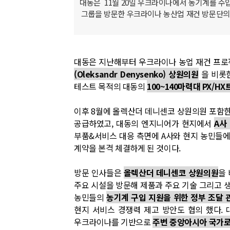
대동은 11월 20일 우크라이나에서 농기계를 수입
그룹을 방문한 우크라이나 농산업 재건 방문단의
대동은 지난해부터 우크라이나 농업 재건 프
(Oleksandr Denysenko) 상원의원
을 비롯한
테스트 목적의 대동의
100~140마력대 PX/H
이후 8월에 올렉산더 데니센코 상원의원 포함
공급하였고, 대동의 엔지니어가 현지에서
A사
부품&서비스 대응 측면에 A사와 현지 농민들에
계약을 본격 체결하게 된 것이다.
방문 인사들은
올렉산더 데니센코 상원의원
을 
주요 시설을 방문해 제품과 주요 기술 그리고 생
농민들의
농기계 구입 지원을 위한 정부 조달 
현지 서비스 경쟁력 제고 방안도 협의 했다.
우크라이나를 기반으로
주변 중앙아시아 국가로