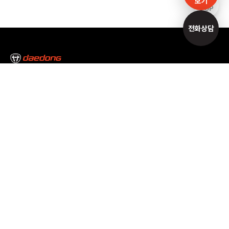
보기
TOP
전화상담
본사/대구캠퍼스
대구광역시 달성군 논공읍 논공중앙로34길 35
Tel : 053-610-3000
서울캠퍼스
서울특별시 서초구 남부순환로 2493 Tel : 02-3470-7300
고객만족센터
1588-2172
개인정보처리방침
이용약관
이메일무단수집거부