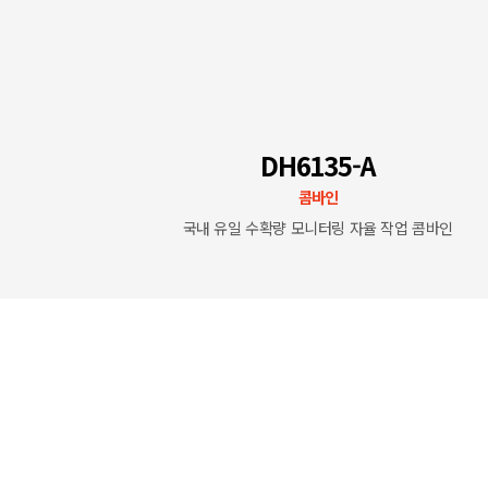
DH6135-A
콤바인
 트랙터
국내 유일 수확량 모니터링 자율 작업 콤바인
Kgf
마력
143 PS
연료탱크
129ℓ
곡물탱크
2,000ℓ
배출속도
90초
로 작업
수확량 모니터링
스마트 자율작업
6조
2 SPEED HST