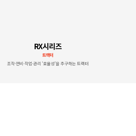
RX시리즈
트랙터
조작·연비·작업·관리 '효율성'을 추구하는 트랙터
직진자율
마력
59~74ps
주요특징
파워셔틀
주요특징
Control4
주요특징
Monitor5
작업
주요
베이직(경제형)
8