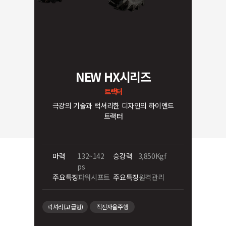
NEW HX시리즈
트랙터
극강의 기술과 럭셔리한 디자인의 하이엔드
트랙터
마력
132~142
승강력
3,850Kgf
ps
주요특징
파워시프트
주요특징
원격관리
럭셔리(고급형)
직진자율주행