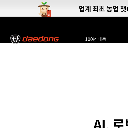
01
02
03
04
05
06
100년 대동
AI,