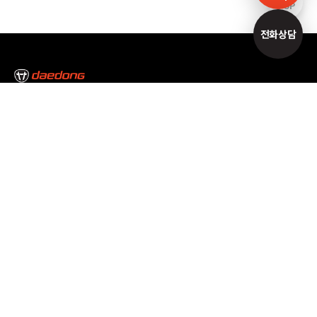
TOP
전화상담
본사/대구캠퍼스
대구광역시 달성군 논공읍 논공중앙로34길 35
Tel : 053-610-3000
서울캠퍼스
서울특별시 서초구 남부순환로 2493 Tel : 02-3470-7300
고객만족센터
1588-2172
개인정보처리방침
이용약관
이메일무단수집거부
공동대표이사 : 김준식, 원유현
사업자등록번호 : 514-81-06690