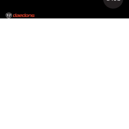
본사/대구캠퍼스
대구광역시 달성군 논공읍 논공중앙로34길 35
Tel : 053-610-3000
서울캠퍼스
서울특별시 서초구 남부순환로 2493 Tel : 02-3470-7300
고객만족센터
1588-2172
개인정보처리방침
이용약관
이메일무단수집거부
공동대표이사 : 김준식, 원유현
사업자등록번호 : 514-81-06690