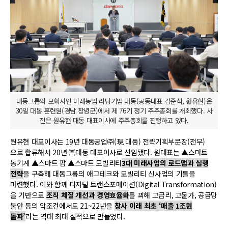
대동그룹의 모회사인 미래농업 리딩기업 대동(공동대표 김준식, 원유현)은
30일 대동 훈련원(경남 창녕군)에서 제 76기 정기 주주총회를 개최했다. 사
진은 원유현 대동 대표이사에 주주총회를 진행하고 있다.
원유현 대표이사는 19년 대동공업㈜(現 대동) 전략기획부문장(전무)
으로 합류해서 20년 ㈜대동 대표이사로 선임됐다. 원대표는 ▲스마트
농기계 ▲스마트 팜 ▲스마트 모빌리티
3대 미래사업의 로드맵과 실행
전략
을 구축해 대동그룹의 애그테크와 모빌리티 신사업의 기틀을
마련했다. 이와 함께 디지털 트랜스포메이션(Digital Transformation)
을 기반으로
조직 체질 개선과 경영효율화
를 꾀해 고금리, 고물가, 공급망
불안 등의 악조건에서도 21~22년을
창사 이래 최초 ‘매출 1조원
돌파’
라는 역대 최대 실적으로 만들었다.