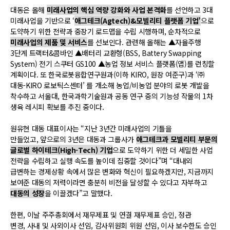
대동은 올해
미래사업의 핵심 역량 강화와 사업 본격화
를 선언하고 3대
미래사업을 기반으로 ‘
애그테크(Agtech)&모빌리티 플랫폼 기업’
으로
도약하기 위한 전략과 중장기 로드맵을 수립 시행하며, 순차적으로
미래사업의 제품 및 서비스
를 선보인다. 관련해 올해는 ▲자율주행
3단계 트랙터&콤바인 ▲배터리 교환형(BSS, Battery Swapping
System) 전기 스쿠터 GS100 ▲농업 정보 서비스 플랫폼(앱)를 런칭할
계획이다. 또 한국로봇융합연구원과(이하 KIRO, 원장 여준구)과 ‘㈜
대동-KIRO 로보틱스센터’ 를 개소해 농업/비농업 분야의 로봇 개발을
착수하고 서울대, 한국과학기술원과 공동 연구 중의 기능성 작물의 1차
생육 레시피 확보를 추진 중이다.
원유현 대동 대표이사는 “지난 3년간 미래사업의 기틀을
만들었고, 앞으로의 3년은 대동과 그룹사가
애그테크과 모빌리티 부문의
글로벌 하이테크(High-Tech) 기업
으로 도약하기 위한 더 세밀한 사업
전략을 수립하고 실행 속도를 높이데 집중할 것이다”며 “대내외
급변하는 경제상황 속에서 많은 변화와 혁신이 필요하겠지만, 지금까지
보여준 대동의 저력이라면 충분히 비전을 달성할 수 있다고 자부하고
대동의 성장
을 이끌겠다”고 말했다.
한편, 이날 주주총회에서 재무제표 및 연결 재무제표 승인, 정관
변경, 사내 및 사외이사 선임, 감사위원회 위원 선임, 이사 보수한도 승인