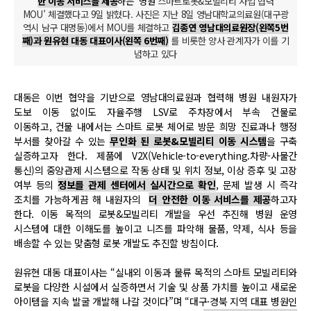
한 이동 서비스를 제공
하는 ‘병원
스마트로봇&모빌리티 사업 협력
MOU’ 체결했다고 9일 밝혔다. 사진은 지난 8일 영남대학교의료원(대구광
역시 남구 대명동)에서 MOU를 체결하고
김종연 영남대의료원장(왼쪽5번
째)과 원유현 대동 대표이사(왼쪽 6번째)
를 비롯한 양사 관계자가 이를 기
념하고 있다
대동은 이번 협약을 기반으로 영남대의료원과 협력해 병원 내원자가
도보 이동 없이도 자율주행 LSV로 주차장에서 부속 건물로
이동하고, 건물 내에서는 스마트 로봇 체어로 방문 희망 진료과나 행정
부서를 찾아갈 수 있는
무인화 된 로봇&모빌리티 이동 시스템
을 구축
실증하고자 한다. 제품에 V2X(Vehicle-to-everything.차량-사물간
통신)의 중앙관제 시스템으로 작동 상태 및 위치 정보, 이상 증후 및 고장
여부 등의
정보를 관제 센터에서 실시간으로 확인
, 문제 발생 시 즉각
조치를 가능하게끔 해 내원자의
더 안전한 이동 서비스를 제공
하고자
한다. 이동 목적의 로봇&모빌리티 개발을 우선 추진해
병원 운영
시스템에 대한 이해도를 높이고 니즈를 파악해 물품, 약제, 식사 등을
배송할 수 있는 맞춤형 로봇 개발도 추진할 방침이다.
원유현 대동 대표이사는 “실내외 이동과 물류 목적의 스마트 모빌리티와
로봇을 다양한 시설에서 실증하면서 기술 및 상품 가치를 높이고 새로운
아이템을 지속 발굴 개발해 나갈 것이다”며 “대구·경북 지역 대표 병원인