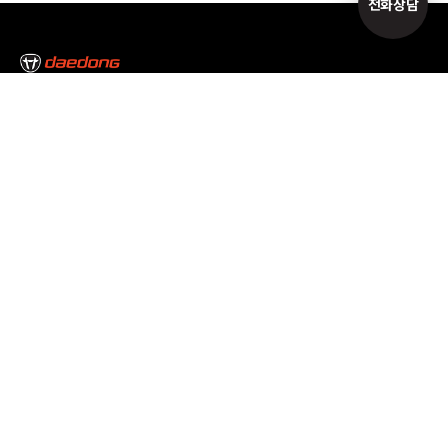
전화상담
본사/대구캠퍼스
대구광역시 달성군 논공읍 논공중앙로34길 35
Tel : 053-610-3000
서울캠퍼스
서울특별시 서초구 남부순환로 2493 Tel : 02-3470-7300
고객만족센터
1588-2172
개인정보처리방침
이용약관
이메일무단수집거부
공동대표이사 : 김준식, 원유현
사업자등록번호 : 514-81-06690