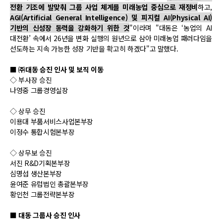
전환 기조에 발맞춰 그룹 사업 체계를 미래농업 중심으로 재정비
하고,
AGI(Artificial General Intelligence) 및 피지컬 AI(Physical AI)
기반의 신성장 동력을 강화하기 위한 것
"이라며 "대동은 ‘농업의 AI
대전환’ 속에서 26년을 변화 실행의 원년으로 삼아 미래농업 패러다임을
선도하는 지속 가능한 성장 기반을 확고히 하겠다"고 말했다.
■ ㈜대동 승진 인사 및 보직 이동
◇ 부사장 승진
나영중 그룹경영실장
◇ 상무 승진
이용대 부품서비스사업본부장
이정수 통합시험본부장
◇ 상무보 승진
서진 R&D기획본부장
심명섭 생산본부장
윤여준 유럽법인 총괄본부장
황인천 그룹전략본부장
■ 대동 그룹사 승진 인사