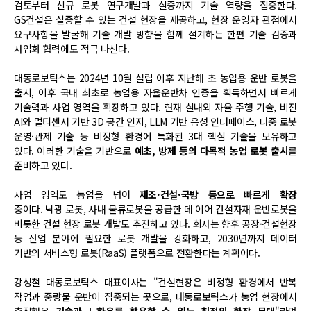
검토부터 신규 로봇 연구개발과 실증까지 기술 역량을 집중한다.
GS건설은 실증할 수 있는 건설 현장을 제공하고, 현장 운영자 관점에서
요구사항을 발굴해 기술 개발 방향을 함께 설계하는 한편 기술 검증과
사업화 협력에도 적극 나선다.
대동로보틱스는 2024년 10월 설립 이후 지난해 초 농업용 운반 로봇을
출시, 이후 국내 최초로 농업용 자율운반차 인증을 획득하면서 빠르게
기술력과 사업 영역을 확장하고 있다. 현재 실내외 자율 주행 기술, 비전
AI와 멀티센서 기반 3D 공간 인지, LLM 기반 음성 인터페이스, 다중 로봇
운영·관제 기술 등 비정형 환경에 특화된 3대 핵심 기술을 보유하고
있다. 이러한 기술을 기반으로
예초, 방제 등의 다목적 농업 로봇 출시
를
준비하고 있다.
사업 영역도 농업을 넘어
제조·건설·국방 등으로 빠르게 확장
중이다. 낙광 로봇, 사내 물류로봇을 공급한 데 이어 건설자재 운반로봇을
비롯한 건설 현장 로봇 개발도 추진하고 있다. 회사는 향후 공장·건설현장
등 산업 분야에 필요한 로봇 개발을 강화하고, 2030년까지 데이터
기반의 서비스형 로봇(RaaS) 플랫폼으로 전환한다는 계획이다.
강성철 대동로보틱스 대표이사는 "건설현장은 비정형 환경에서 반복
작업과 중량물 운반이 집중되는 곳으로, 대동로보틱스가 농업 현장에서