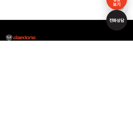
보기
TOP
전화상담
본사/대구캠퍼스
대구광역시 달성군 논공읍 논공중앙로34길 35
Tel : 053-610-3000
서울캠퍼스
서울특별시 서초구 남부순환로 2493 Tel : 02-3470-7300
고객만족센터
1588-2172
개인정보처리방침
이용약관
이메일무단수집거부
공동대표이사 : 김준식, 원유현