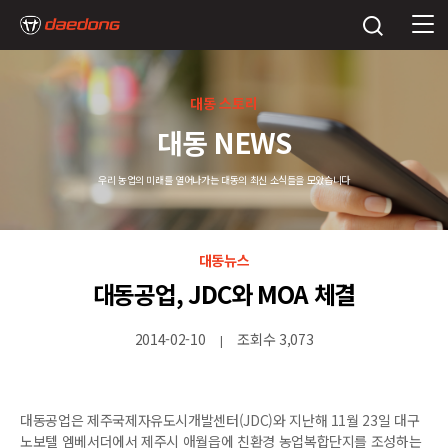
대동 스토리
대동 NEWS
우리 농업의 미래를 열어나가는 대동의 최신 소식들을 모았습니다
대동뉴스
대동공업, JDC와 MOA 체결
2014-02-10
조회수 3,073
|
대동공업은 제주국제자유도시개발센터(JDC)와 지난해 11월 23일 대구
노보텔 엠베서더에서 제주시 애월읍에 친환경 농업복합단지를 조성하는