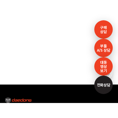
구매
상담
부품
A/S 상담
대동
영상
보기
TOP
전화상담
본사/대구캠퍼스
대구광역시 달성군 논공읍 논공중앙로34길 35