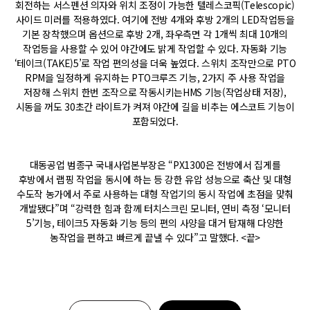
회전하는 서스펜션 의자와 위치 조정이 가능한 텔레스코픽(Telescopic)
사이드 미러를 적용하였다. 여기에 전방 4개와 후방 2개의 LED작업등을
기본 장착했으며 옵션으로 후방 2개, 좌우측면 각 1개씩 최대 10개의
작업등을 사용할 수 있어 야간에도 밝게 작업할 수 있다. 자동화 기능
‘테이크(TAKE)5’로 작업 편의성을 더욱 높였다. 스위치 조작만으로 PTO
RPM을 일정하게 유지하는 PTO크루즈 기능, 2가지 주 사용 작업을
저장해 스위치 한번 조작으로 작동시키는HMS 기능(작업상태 저장),
시동을 꺼도 30초간 라이트가 켜져 야간에 길을 비추는 에스코트 기능이
포함되었다.
대동공업 범종구 국내사업본부장은 “PX1300은 전방에서 집게를
후방에서 랩핑 작업을 동시에 하는 등 강한 유압 성능으로 축산 및 대형
수도작 농가에서 주로 사용하는 대형 작업기의 동시 작업에 초점을 맞춰
개발됐다”며 “강력한 힘과 함께 터치스크린 모니터, 연비 측정 ‘모니터
5’기능, 테이크5 자동화 기능 등의 편의 사양을 대거 탑재해 다양한
농작업을 편하고 빠르게 끝낼 수 있다”고 말했다. <끝>