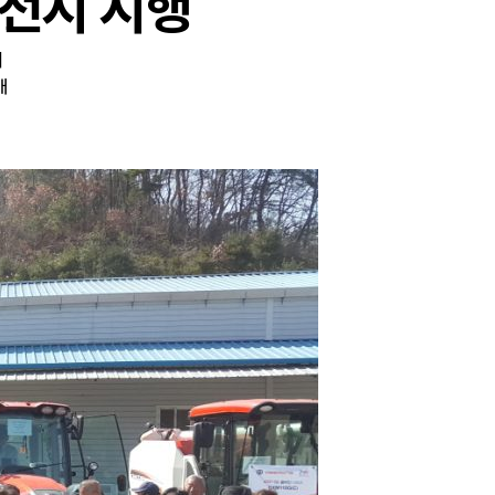
연전시 시행
최
개