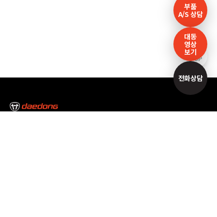
부품
A/S 상담
대동
영상
보기
TOP
전화상담
본사/대구캠퍼스
대구광역시 달성군 논공읍 논공중앙로34길 35
Tel : 053-610-3000
서울캠퍼스
서울특별시 서초구 남부순환로 2493 Tel : 02-3470-7300
고객만족센터
1588-2172