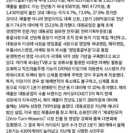
1분기(별도기준)에 국내 1,002억원, 해외 823억원으로 총 1,825억원의
매출을 올렸다. 이는 전년동기 국내 958억원, 해외 472억원, 총
1,430억원의 올린 것과 대비는 각각 4.7%, 73.9%, 27.6% 증가한
것이다. 매출뿐 아니라 영업이익도 대폭 신장, 1분기 188억원으로 전년
동기 74.6억 대비해 약 152.6% 증가했다. 대동공업은 올해 초에
경영전략 전문가인 대동공업 원유현 전무(前 전략기획부문장)를
총괄사장으로 선임해 중장기 비전과 조직 문화 등의 기업 체질 개선하고,
대동금속 이성태 사장을 영업총괄 사장으로 영입해 국내영업, 해외영업,
부품서비스영업, 마케팅 등의 부서를 ‘영업총괄부문’으로 통합
운영하면서 영업 시너지가 극대화 되어 성장 기반을 구축했다고 보고
있다. 여기에 국내는TV광고 및 유튜브를 활용한 비대면 마케팅 활동을
강화하고 직진자율주행 기능의 DRP60 이앙기와 자동변속 시스템의 PX
파워시프트 트랙터 등의 신제품 판매에 주력한 것이 주요하게 작용했다.
특히, 이앙기의 경우 쌀 재배면적의 축소에도 불구하고, 신제품 효과
등으로 이앙기 1분기 판매량이 전년 동기 대비해 약 10% 증가했다. 해외
매출은 대동공업의 수출 브랜드인 카이오티(KIOTI)의 북미 판매
성장세가 지속되면서, 북미 매출이 전년도 1분기 286억원과 대비해
올해는 148% 성장한 709억원을 올렸다. 대동공업은 지난해 캐나다
법인 설립, 미국 법인 제품&부품 창고 확대, 승용잔디깎기 ‘제로턴모어
(Zero-Turn-Mowers)’ 시장 진출 등 영업망 강화와 품목 다변화에
집중했다. 그 결과 북미 카이오티 딜러 수가 전년 1분기 380개에서 올해
1분기는 430여개까지 늘어났고 지난해 말 시행한 사전주문