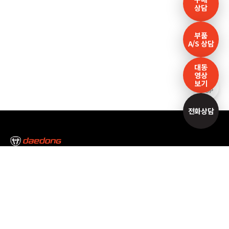
상담
부품
A/S 상담
대동
영상
보기
TOP
전화상담
본사/대구캠퍼스
대구광역시 달성군 논공읍 논공중앙로34길 35
Tel : 053-610-3000
서울캠퍼스
서울특별시 서초구 남부순환로 2493 Tel : 02-3470-7300