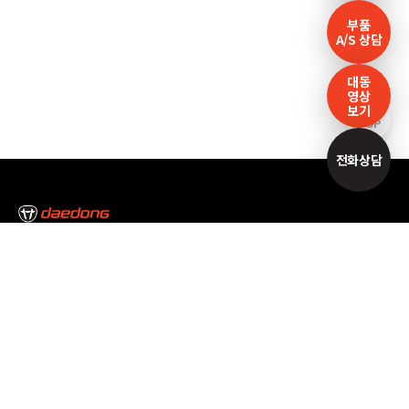
부품
A/S 상담
대동
영상
보기
TOP
전화상담
본사/대구캠퍼스
대구광역시 달성군 논공읍 논공중앙로34길 35
Tel : 053-610-3000
서울캠퍼스
서울특별시 서초구 남부순환로 2493 Tel : 02-3470-7300
고객만족센터
1588-2172