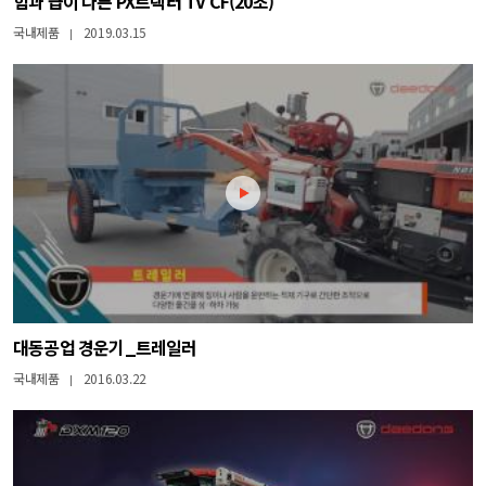
힘과 급이 다른 PX트랙터 TV CF(20초)
국내제품
2019.03.15
|
대동공업 경운기_트레일러
국내제품
2016.03.22
|