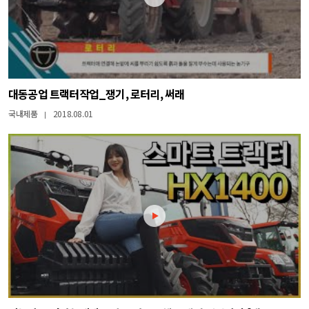
대동공업 트랙터작업_쟁기, 로터리, 써래
국내제품
2018.08.01
|