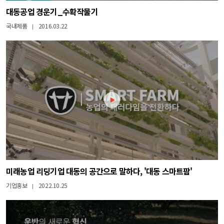
대동공업 경운기_수확작물기
국내제품
2016.03.22
|
미래농업 리딩기업 대동의 공간으로 말하다, '대동 스마트팜'
기업홍보
2022.10.25
|