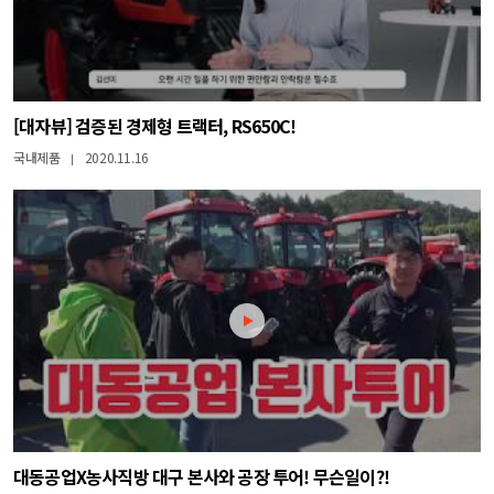
[대자뷰] 검증된 경제형 트랙터, RS650C!
국내제품
2020.11.16
|
대동공업X농사직방 대구 본사와 공장 투어! 무슨일이?!