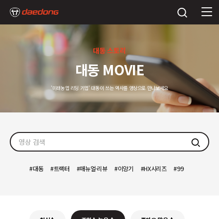
대동 스토리
대동 MOVIE
'미래농업 리딩 기업' 대동이 쓰는 역사를 영상으로 만나보세요
검색
대동
트랙터
매뉴얼·리뷰
이앙기
HX시리즈
99