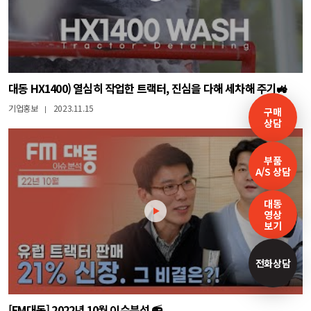
대동 HX1400) 열심히 작업한 트랙터, 진심을 다해 세차해 주기🚜
기업홍보
2023.11.15
|
구매
상담
부품
A/S 상담
대동
영상
보기
전화상담
[FM대동] 2022년 10월 이슈분석 📻