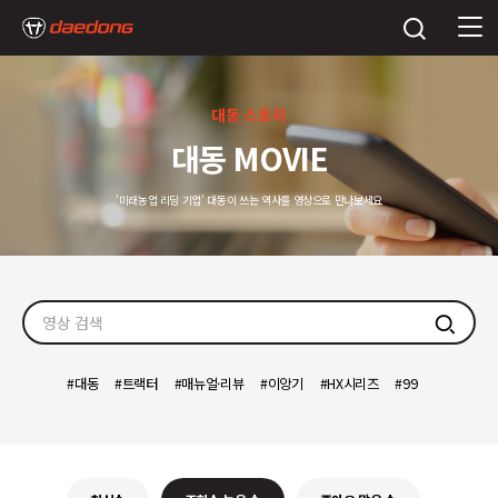
대동 스토리
대동 MOVIE
'미래농업 리딩 기업' 대동이 쓰는 역사를 영상으로 만나보세요
검색
대동
트랙터
매뉴얼·리뷰
이앙기
HX시리즈
99