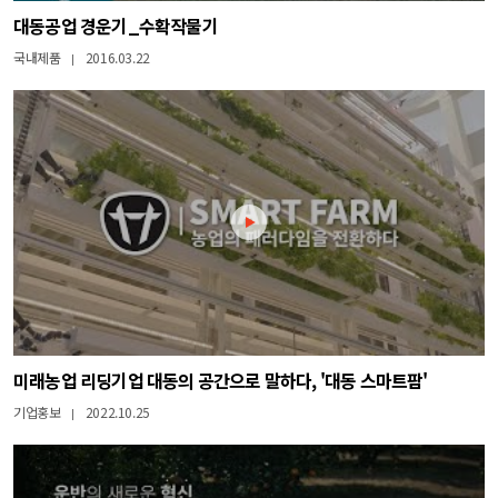
대동공업 경운기_수확작물기
국내제품
2016.03.22
|
미래농업 리딩기업 대동의 공간으로 말하다, '대동 스마트팜'
기업홍보
2022.10.25
|