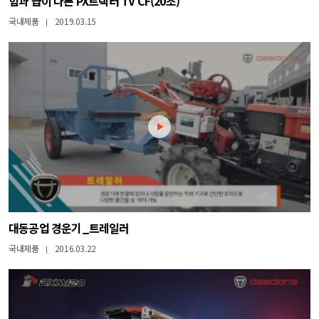
힘과 급이 다른 PX트랙터 TV CF(20초)
국내제품
2019.03.15
|
대동공업 경운기_트레일러
국내제품
2016.03.22
|