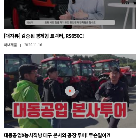
[대자뷰] 검증된 경제형 트랙터, RS650C!
국내제품
2020.11.16
|
대동공업X농사직방 대구 본사와 공장 투어! 무슨일이?!