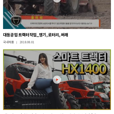
대동공업 트랙터작업_쟁기, 로터리, 써래
국내제품
2018.08.01
|