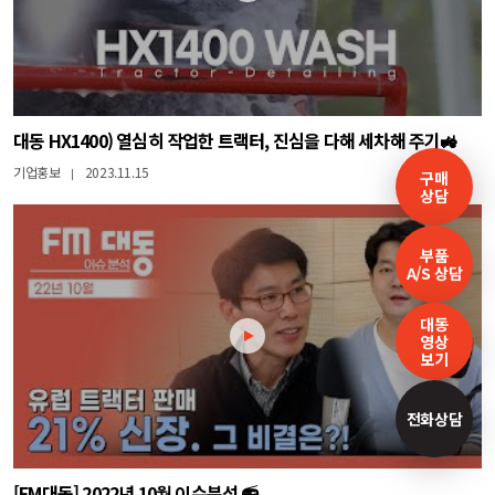
대동 HX1400) 열심히 작업한 트랙터, 진심을 다해 세차해 주기🚜
기업홍보
2023.11.15
|
구매
상담
부품
A/S 상담
대동
영상
보기
전화상담
[FM대동] 2022년 10월 이슈분석 📻