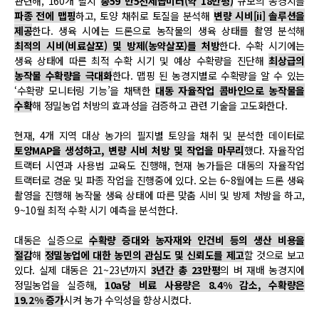
관련해, 160개 필지
총59 만5천제곱미터(약 18만평)
규모의 농경지를
파종 전에 맵핑
하고, 토양 채취로 토질을 분석해
변량 시비
[ii]
솔루션을
제공
한다. 생육 시에는 드론으로 농작물의 생육 상태를 촬영 분석해
최적의 시비(비료살포) 및 방제(농약살포)를 처방
한다. 수확 시기에는
생육 상태에 따른 최적 수확 시기 및 예상 수확량을 진단해
최상급의
농작물 수확량을 극대화
한다. 맵핑 된 농경지별로 수확량을 알 수 있는
‘수확량 모니터링 기능’을 채택한
대동 자율작업 콤바인으로 농작물을
수확
해 정밀농업 처방의 효과성을 검증하고 관련 기술을 고도화한다.
현재, 4개 지역 대상 농가의 필지별 토양을 채취 및 분석한 데이터로
토양MAP을 생성하고, 변량 시비 처방 및 작업을 마무리
했다. 자율작업
트랙터 시연과 사용법 교육도 진행해, 현재 농가들은 대동의 자율작업
트랙터로 경운 및 파종 작업을 진행중에 있다. 오는 6~8월에는 드론 생육
촬영을 진행해 농작물 생육 상태에 따른 맞춤 시비 및 방제 처방을 하고,
9~10월 최적 수확 시기 예측을 분석한다.
대동은 실증으로
수확량 증대와 농자재와 인건비 등의 생산 비용을
절감
해
정밀농업에 대한 농민의 관심도 및 신뢰도를 제고
할 것으로 보고
있다. 실제 대동은 21~23년까지
3년간 총 23만평
의 벼 재배 농경지에
정밀농업을 실증해,
10a당 비료 사용량은 8.4% 감소, 수확량은
19.2% 증가
시켜 농가 수익성을 향상시켰다.