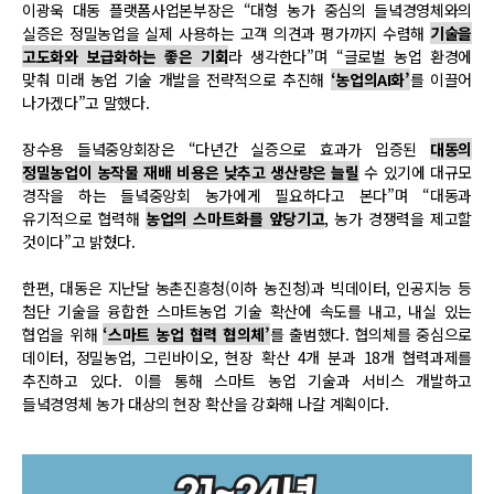
이광욱 대동 플랫폼사업본부장은 “대형 농가 중심의 들녘경영체와의
실증은 정밀농업을 실제 사용하는 고객 의견과 평가까지 수렴해
기술을
고도화와 보급화하는 좋은 기회
라 생각한다”며 “글로벌 농업 환경에
맞춰 미래 농업 기술 개발을 전략적으로 추진해
‘농업의AI화’
를 이끌어
나가겠다”고 말했다.
장수용 들녘중앙회장은 “다년간 실증으로 효과가 입증된
대동의
정밀농업이 농작물 재배 비용은 낮추고 생산량은 늘릴
수 있기에 대규모
경작을 하는 들녘중앙회 농가에게 필요하다고 본다”며 “대동과
유기적으로 협력해
농업의 스마트화를 앞당기고
, 농가 경쟁력을 제고할
것이다”고 밝혔다.
한편, 대동은 지난달 농촌진흥청(이하 농진청)과 빅데이터, 인공지능 등
첨단 기술을 융합한 스마트농업 기술 확산에 속도를 내고, 내실 있는
협업을 위해
‘
스마트 농업 협력 협의체’
를 출범했다. 협의체를 중심으로
데이터, 정밀농업, 그린바이오, 현장 확산 4개 분과 18개 협력과제를
추진하고 있다. 이를 통해 스마트 농업 기술과 서비스 개발하고
들녘경영체 농가 대상의 현장 확산을 강화해 나갈 계획이다.