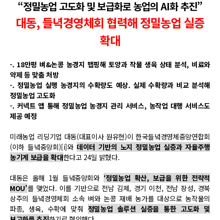
“정밀농업 고도화 및 보급화로 농업의 AI화 추진”
대동, 들녁경영체회 협력해 정밀농업 실증
확대
-. 18만평 벼&논콩 농경지 맵핑해 토양과 작물 생육 상태 분석, 비료와
약제 등 맞춤 처방
-. 정밀농업 실행 농경지의 수확량도 예상. 실제 수확량과 비교 분석해
정밀농업 고도화
-. 커넥트 앱 통해 정밀농업 농경지 관리 서비스, 농작업 대행 서비스도
제공 예정
미래농업 리딩기업 대동(대표이사 원유현)이 한국들녘경영체중앙연합회
(이하 들녘중앙회)
[i]
와
데이터 기반의 노지 정밀농업 실증과 자율주행
농기계 보급을 확대
한다고 24일 밝혔다.
대동은 올해 1월 들녘중앙회와
‘정밀농업 확산, 보급을 위한 전략적
MOU’
를 맺었다. 이를 기반으로 전남 김제, 경기 이천, 전남 장성, 경북
상주의 들녘경영체회 소속 벼와 논콩 재배 농가를 대상으로 농작물의
파종, 생육, 수확에 맞춰
정밀농업 솔루션 실증을 통한 고도화 및
보고화를 추진
하기로 협의했다.