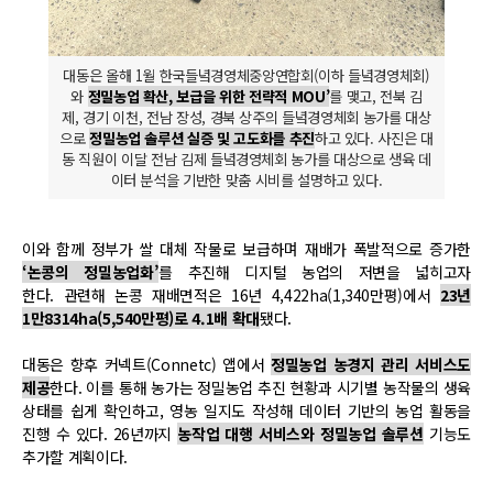
대동은 올해 1월 한국들녘경영체중앙연합회(이하 들녘경영체회)
와
정밀농업 확산, 보급을 위한 전략적 MOU’
를 맺고, 전북 김
제, 경기 이천, 전남 장성, 경북 상주의 들녘경영체회 농가를 대상
으로
정밀농업 솔루션 실증 및 고도화를 추진
하고 있다. 사진은 대
동 직원이 이달 전남 김제 들녘경영체회 농가를 대상으로 생육 데
이터 분석을 기반한 맞춤 시비를 설명하고 있다.
이와 함께 정부가 쌀 대체 작물로 보급하며 재배가 폭발적으로 증가한
‘논콩의 정밀농업화’
를 추진해 디지털 농업의 저변을 넓히고자
한다. 관련해 논콩 재배면적은 16년 4,422ha(1,340만평)에서
23년
1만8314ha(5,540만평)로 4.1배 확대
됐다.
대동은 향후 커넥트(Connetc) 앱에서
정밀농업 농경지 관리 서비스도
제공
한다. 이를 통해 농가는 정밀농업 추진 현황과 시기별 농작물의 생육
상태를 쉽게 확인하고, 영농 일지도 작성해 데이터 기반의 농업 활동을
진행 수 있다. 26년까지
농작업 대행 서비스와 정밀농업 솔루션
기능도
추가할 계획이다.