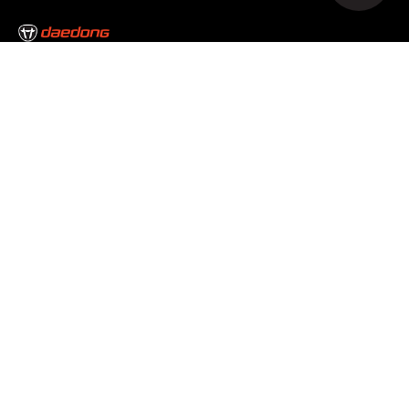
본사/대구캠퍼스
대구광역시 달성군 논공읍 논공중앙로34길 35
Tel : 053-610-3000
서울캠퍼스
서울특별시 서초구 남부순환로 2493 Tel : 02-3470-7300
고객만족센터
1588-2172
개인정보처리방침
이용약관
이메일무단수집거부
공동대표이사 : 김준식, 원유현
사업자등록번호 : 514-81-06690
Copyright © 2020 daedong all rights reserved