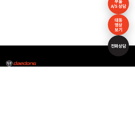
부품
A/S 상담
대동
영상
보기
전화상담
본사/대구캠퍼스
대구광역시 달성군 논공읍 논공중앙로34길 35
Tel : 053-610-3000
서울캠퍼스
서울특별시 서초구 남부순환로 2493 Tel : 02-3470-7300
고객만족센터
1588-2172