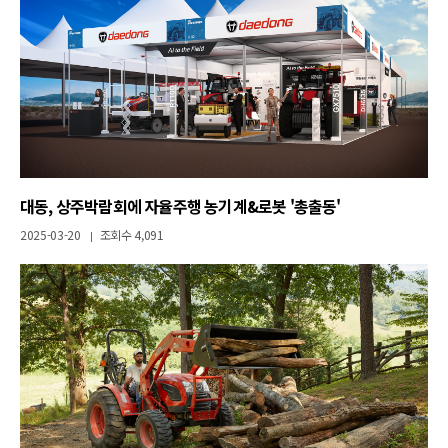
대동, 상주박람회에 자율주행 농기계&로봇 '총출동'
2025-03-20
조회수 4,091
|