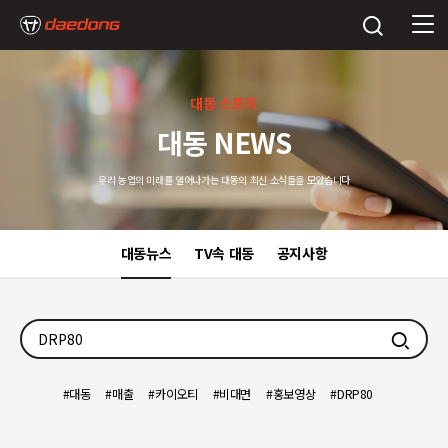
대동 스토리
대동 NEWS
우리 농업의 미래를 열어나가는 대동의 최신 소식들을 모았습니다
대동뉴스
TV속 대동
공지사항
검색
대동
매출
카이오티
비대면
홍보영상
DRP80