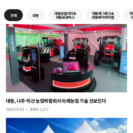
대동모빌리티&
대동애그테크&
대
전체
대동
대동로보틱스
대동에이아이랩
대동, 나주·익산 농업박람회서 미래농업 기술 선보인다
2025-10-23
조회수 2,277
|